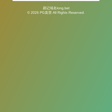
易记域名long.bet
© 2026 PG直营 All Rights Reserved.