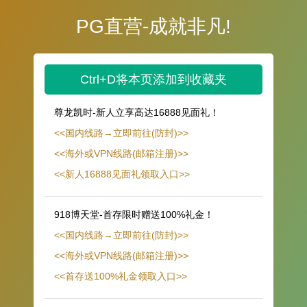
PG直营-成就非凡!
Ctrl+D将本页添加到收藏夹
尊龙凯时-新人立享高达16888见面礼！
<<国内线路→立即前往(防封)>>
<<海外或VPN线路(邮箱注册)>>
<<新人16888见面礼领取入口>>
918博天堂-首存限时赠送100%礼金！
<<国内线路→立即前往(防封)>>
<<海外或VPN线路(邮箱注册)>>
<<首存送100%礼金领取入口>>